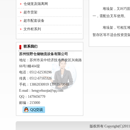
仓储笼及隔离网
堆垛架，又叫巧
超市货架
一，需配合叉车使用。
超市配套设备
堆垛架，可相互堆
文件柜系列
暂存区等不适合投资货
联系我们
苏州恒野仓储物流设备有限公司
地址：苏州市吴中经济技术开发区兴南路
66号1幢404室
电话：0512-62539296
传真：0512-67165326
手机：13862030919 13913570040
E-mail：hengyehuojia@qq.com
QQ：1479456779
邮编：215000
版权所有 Copyright(C